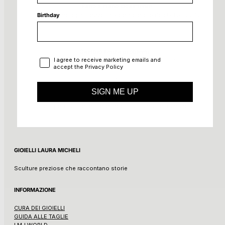
Fatto a mano localmente
Realizziamo ogni pezzo in argento e oro riciclati al 100%
Birthday
Cambio senza problemi
Privacy Policy
I agree to receive marketing emails and
Puoi restituire il tuo articolo entro 15 giorni
accept the Privacy Policy
SIGN ME UP
Per tutta la vita
Gioielli pensati per essere indossati, amati e tramandati
GIOIELLI LAURA MICHELI
Sculture preziose che raccontano storie
INFORMAZIONE
CURA DEI GIOIELLI
GUIDA ALLE TAGLIE